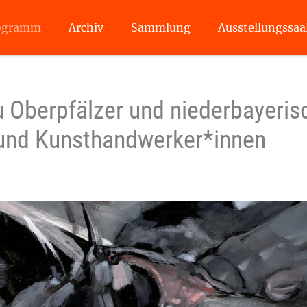
ogramm
Archiv
Sammlung
Ausstellungssaa
 Oberpfälzer und niederbayeris
 und Kunsthandwerker*innen