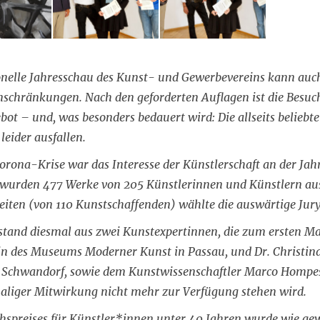
onelle Jahresschau des Kunst- und Gewerbevereins kann auch 
schränkungen. Nach den geforderten Auflagen ist die Besuch
ot – und, was besonders bedauert wird: Die allseits beliebt
leider ausfallen.
orona-Krise war das Interesse der Künstlerschaft an der Jahr
 wurden 477 Werke von 205 Künstlerinnen und Künstlern au
eiten (von 110 Kunstschaffenden) wählte die auswärtige Jury 
tand diesmal aus zwei Kunstexpertinnen, die zum ersten Ma
n des Museums Moderner Kunst in Passau, und Dr. Christina 
n Schwandorf, sowie dem Kunstwissenschaftler Marco Hompes
maliger Mitwirkung nicht mehr zur Verfügung stehen wird.
spreises für Künstler*innen unter 40 Jahren wurde wie 