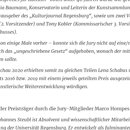
ria Baumann, Konservatorin und Leiterin der Kunstsammlun
rausgeber des „Kulturjournal Regensburg“, sowie um zwei V
2. Vorsitzender) und Tony Kobler (Kommissarischer 3. Vorsi
husses).
n einige Male vorher – konnte sich die Jury nicht auf eine/n
ch das „ungeschriebene Gesetz“ aufgehoben, wonach der mit 
 sollte.
schau 2020 erhielten somit zu gleichen Teilen Lena Schabus 
eits 2016 bzw. 2019 mit einem jeweils geteilten Preis ausgeze
ünstlerische Weiterentwicklung würdigen.
der Preisträger durch die Jury-Mitglieder Marco Hompes
hannes Steubl ist Absolvent und wissenschaftlicher Mitarbeit
ng der Universität Regensburg. Er entwickelt als fulminante