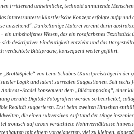
onen irritierend unheimliche, technoid anmutende Menschen
as interessanteste künstlerische Konzept erfolgte aufgrund
ose anziehend“. Dunkeltonige Malerei vereint darin abstrakt
v - ein unbeholfenes Wesen, das ein rosafarbenes Textilstück 
- sich deskriptiver Eindeutigkeit entzieht und das Dargestellt
sch verdichtete Bildsprache, konsequent weiter geführt.
 „Brot&Spiele“ von Lena Schabus (Kunstpreisträgerin der 90
ueller Logik und latent surrealen Suggestionen. Seit sechs 
 Andreas-Stadel konsequent dem „Bildcomposing“, einer kün
ng beruht: Digitale Fotografien werden so bearbeitet, collag
sible Realität suggerieren. Erst beim zweiten Hinsehen enthül
ldwelten, die einen subversiven Aufstand der Dinge inszenier
itel ironisch auf urban verdichtete Wohnverhältnisse hinweis
enbauten mit einem vorgelagerten, viel zu kleinen, eingezä