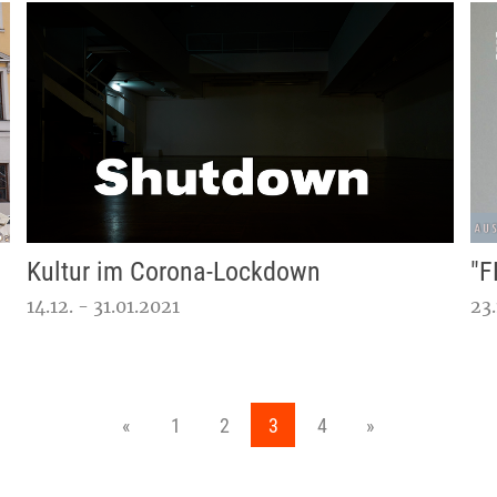
Kultur im Corona-Lockdown
"F
14.12. - 31.01.2021
23.
«
1
2
3
4
»