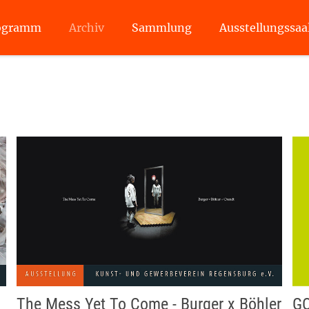
ogramm
Archiv
Sammlung
Ausstellungssaa
The Mess Yet To Come - Burger x Böhler
GO